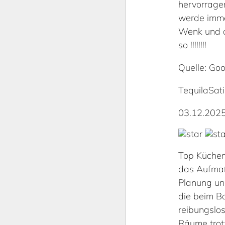
hervorragen
werde imme
Wenk und au
so !!!!!!!!
Quelle: Goo
TequilaSati
03.12.202
Top Küchen
das Aufmaß
Planung un
die beim B
reibungslos
Räume trot