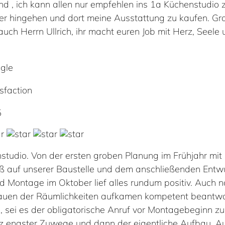
d , ich kann allen nur empfehlen ins 1a Küchenstudio z
r hingehen und dort meine Ausstattung zu kaufen. Gro
ch Herrn Ullrich, ihr macht euren Job mit Herz, Seele
gle
sfaction
5
studio. Von der ersten groben Planung im Frühjahr mi
 auf unserer Baustelle und dem anschließenden Entwu
d Montage im Oktober lief alles rundum positiv. Auch 
auen der Räumlichkeiten aufkamen kompetent beantwort
, sei es der obligatorische Anruf vor Montagebeginn zu
z engster Zuwege und dann der eigentliche Aufbau. Au