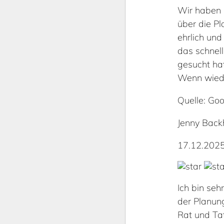
Wir haben 
über die Pl
ehrlich un
das schnel
gesucht hat
Wenn wiede
Quelle: Goo
Jenny Back
17.12.202
Ich bin seh
der Planun
Rat und Ta