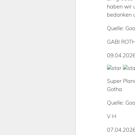
haben wir 
bedanken u
Quelle: Goo
GABI ROT
09.04.202
Super Plan
Gotha
Quelle: Goo
V H
07.04.202